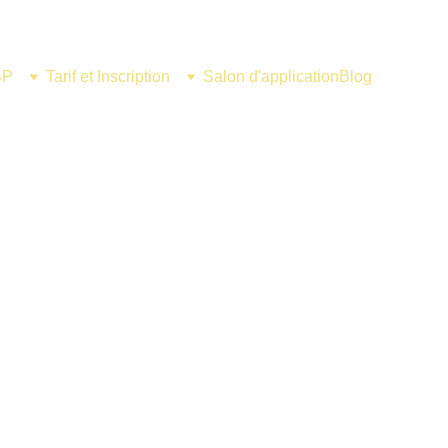
BP
Tarif et Inscription
Salon d'application
Blog
N ALTERNANCE   
 Texturés