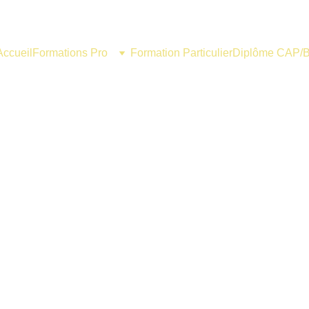
Accueil
Formations Pro
Formation Particulier
Diplôme CAP/
ÉTIERS DE LA COIFFURE E
sation Cheveux