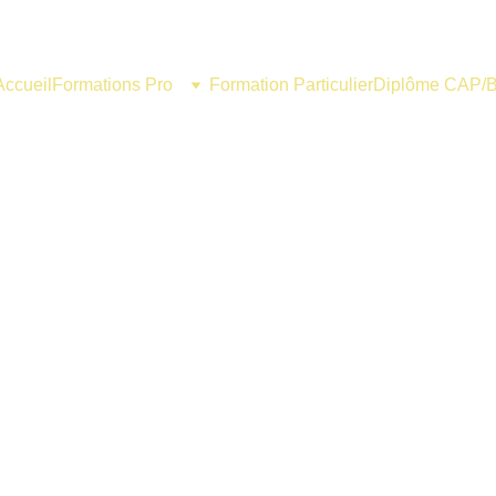
Accueil
Formations Pro
Formation Particulier
Diplôme CAP/
la santé et la durabilité du cheveu